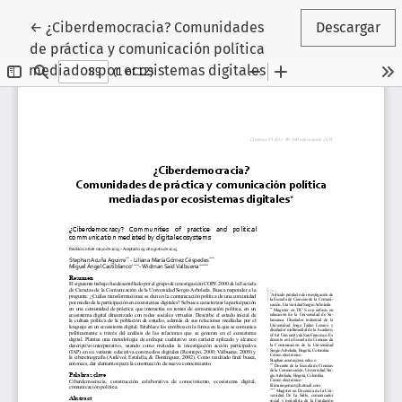
Volver a los detalles del artículo
←
¿Ciberdemocracia? Comunidades
Descargar
de práctica y comunicación política
mediados por ecosistemas digitales