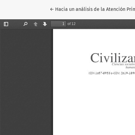
Volver a los detalles del artículo
←
Hacia un análisis de la Atención Pr