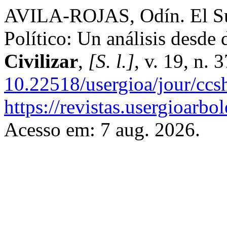
AVILA-ROJAS, Odín. El Suj
Político: Un análisis desd
Civilizar
,
[S. l.]
, v. 19, n.
10.22518/usergioa/jour/ccs
https://revistas.usergioarb
Acesso em: 7 aug. 2026.