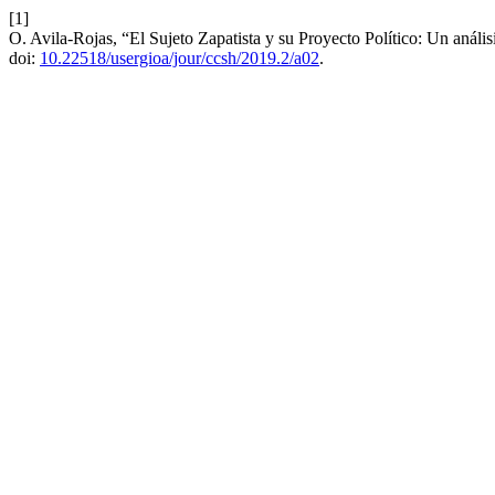
[1]
O. Avila-Rojas, “El Sujeto Zapatista y su Proyecto Político: Un anál
doi:
10.22518/usergioa/jour/ccsh/2019.2/a02
.