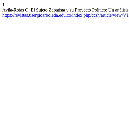
1.
Avila-Rojas O. El Sujeto Zapatista y su Proyecto Político: Un análisi
https://revistas.usergioarboleda.edu.co/index.php/ccsh/article/view/