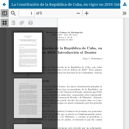
La Constitución de la República de Cuba, en vigor en 2019: Introducción al Dossier