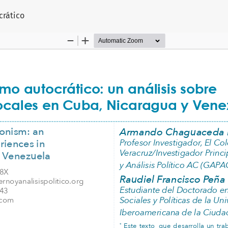
l artículo
crático