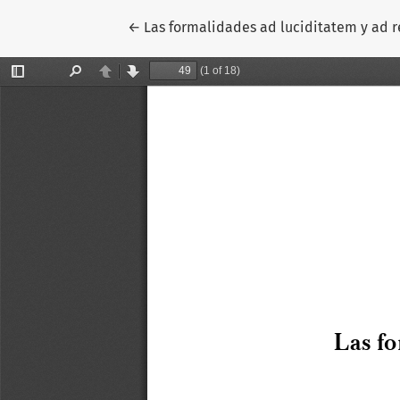
Volver a los detalles del artículo
←
Las formalidades ad luciditatem y ad r