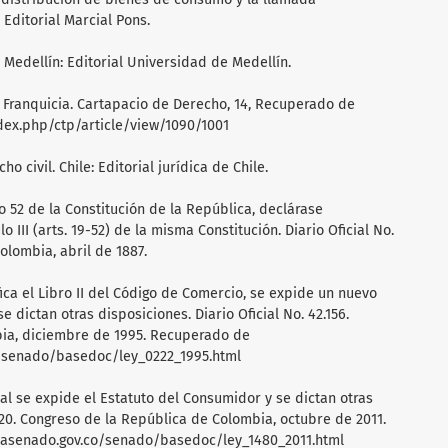
 Editorial Marcial Pons.
. Medellín: Editorial Universidad de Medellín.
 de Franquicia. Cartapacio de Derecho, 14, Recuperado de
dex.php/ctp/article/view/1090/1001
o civil. Chile: Editorial jurídica de Chile.
lo 52 de la Constitución de la República, declárase
lo III (arts. 19-52) de la misma Constitución. Diario Oficial No.
olombia, abril de 1887.
fica el Libro II del Código de Comercio, se expide un nuevo
 dictan otras disposiciones. Diario Oficial No. 42.156.
ia, diciembre de 1995. Recuperado de
o/senado/basedoc/ley_0222_1995.html
al se expide el Estatuto del Consumidor y se dictan otras
.220. Congreso de la República de Colombia, octubre de 2011.
iasenado.gov.co/senado/basedoc/ley_1480_2011.html