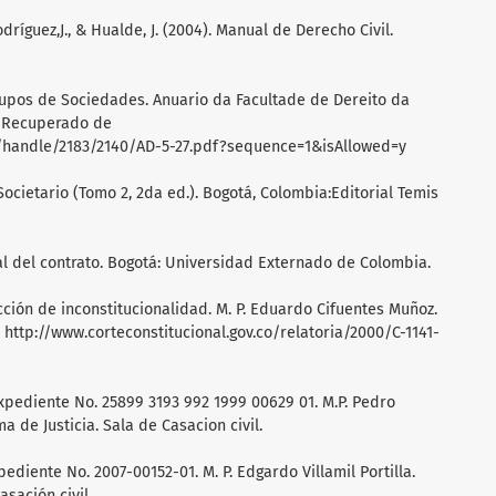
Rodríguez,J., & Hualde, J. (2004). Manual de Derecho Civil.
 Grupos de Sociedades. Anuario da Facultade de Dereito da
. Recuperado de
m/handle/2183/2140/AD-5-27.pdf?sequence=1&isAllowed=y
Societario (Tomo 2, 2da ed.). Bogotá, Colombia:Editorial Temis
ral del contrato. Bogotá: Universidad Externado de Colombia.
Acción de inconstitucionalidad. M. P. Eduardo Cifuentes Muñoz.
 http://www.corteconstitucional.gov.co/relatoria/2000/C-1141-
xpediente No. 25899 3193 992 1999 00629 01. M.P. Pedro
de Justicia. Sala de Casacion civil.
pediente No. 2007-00152-01. M. P. Edgardo Villamil Portilla.
sación civil.