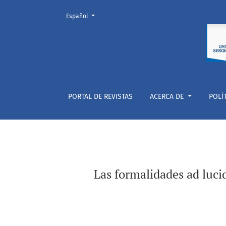
Cambiar el idioma. El actual es:
Español
Las formalidades ad luciditatem y ad regular
PORTAL DE REVISTAS
ACERCA DE
POLÍ
Las formalidades ad luci