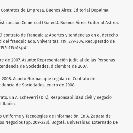
los Contratos de Empresa. Buenos Aires: Editorial Depalma.
istribución Comercial (3ra ed.). Buenos Aires: Editorial Astrea.
 El contrato de Franquicia: Aportes y tendencias en el derecho
del franquiciado. Vniversitas, 119, 279-304. Recuperado de
119/n119a17.pdf
re de 2007. Asunto: Representación Judicial de las Personas
ntendencia de Sociedades, diciembre de 2007.
e 2008. Asunto Normas que regulan el Contrato de
ndencia de Sociedades, enero de 2008.
rato. En A. Echeverri (Dir.), Responsabilidad civil y negocio
al Ibañez.
ho Uniforme y Tecnologías de Información. En A. Zapata de
los Negocios (pp. 209-228). Bogotá: Universidad Externado De