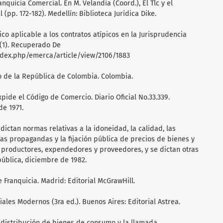
ranquicia Comercial. En M. Velandia (Coord.), El Tlc y el
(pp. 172-182). Medellín: Biblioteca Jurídica Dike.
ico aplicable a los contratos atípicos en la Jurisprudencia
(1). Recuperado De
index.php/emerca/article/view/2106/1883
so de la República de Colombia. Colombia.
xpide el Código de Comercio. Diario Oficial No.33.339.
de 1971.
dictan normas relativas a la idoneidad, la calidad, las
 las propagandas y la fijación pública de precios de bienes y
s productores, expendedores y proveedores, y se dictan otras
pública, diciembre de 1982.
de Franquicia. Madrid: Editorial McGrawHill.
ciales Modernos (3ra ed.). Buenos Aires: Editorial Astrea.
de distribución de bienes de consumo y la llamada