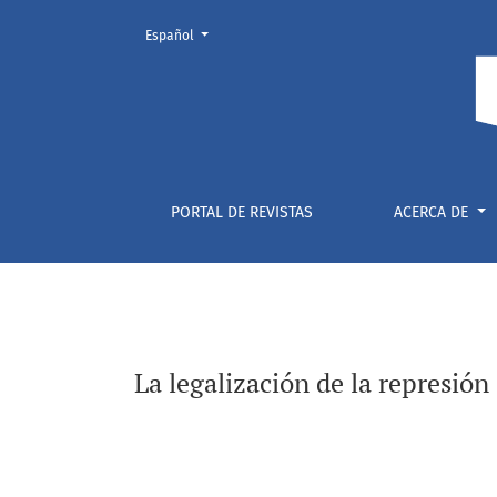
Cambiar el idioma. El actual es:
Español
La legalización de la represión en Cuba. Apro
PORTAL DE REVISTAS
ACERCA DE
La legalización de la represión