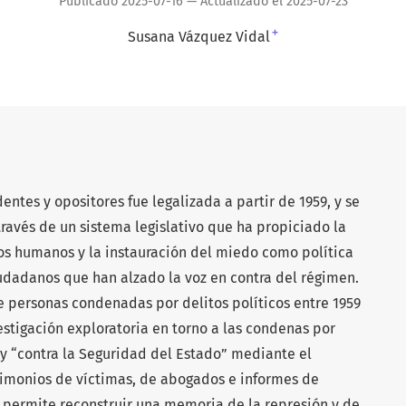
Publicado 2025-07-16 — Actualizado el 2025-07-23
+
Susana Vázquez Vidal
entes y opositores fue legalizada a partir de 1959, y se
ravés de un sistema legislativo que ha propiciado la
os humanos y la instauración del miedo como política
iudadanos que han alzado la voz en contra del régimen.
e personas condenadas por delitos políticos entre 1959
stigación exploratoria en torno a las condenas por
 y “contra la Seguridad del Estado” mediante el
stimonios de víctimas, de abogados e informes de
 permite reconstruir una memoria de la represión y de