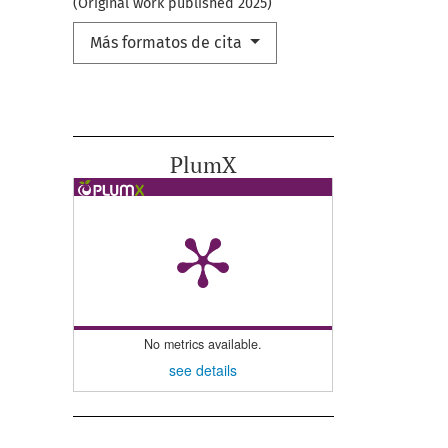
(Original work published 2025)
Más formatos de cita
PlumX
No metrics available.
see details