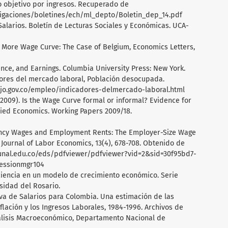
 objetivo por ingresos. Recuperado de
stigaciones/boletines/ech/ml_depto/Boletin_dep_14.pdf
 Salarios. Boletín de Lecturas Sociales y Económicas. UCA-
One More Wage Curve: The Case of Belgium, Economics Letters,
rience, and Earnings. Columbia University Press: New York.
adores del mercado laboral, Población desocupada.
jo.gov.co/empleo/indicadores-delmercado-laboral.html
. (2009). Is the Wage Curve formal or informal? Evidence for
lied Economics. Working Papers 2009/18.
fficiency Wages and Employment Rents: The Employer-Size Wage
. Journal of Labor Economics, 13(4), 678-708. Obtenido de
.unal.edu.co/eds/pdfviewer/pdfviewer?vid=2&sid=30f95bd7-
essionmgr104
iciencia en un modelo de crecimiento económico. Serie
sidad del Rosario.
Curva de Salarios para Colombia. Una estimación de las
flación y los Ingresos Laborales, 1984-1996. Archivos de
álisis Macroeconómico, Departamento Nacional de