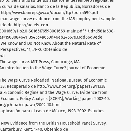
(2010). Sensibilidad de los salarios al desempleo regional en
 curva de salarios. Banco de la República, Borradores de
e http://www.banrep.gov.co/docum/ftp/borra590.pdf
e German wage curve: evidence from the IAB employment sample.
nido de https://ac-els-cdn-
98001669/1-s2.0-S0165176598001669-main.pdf?_tid=d581a698-
nat=1508084641_3545c4a650d46eb24567e33dd66d9ede
hat We Know and Do Not Know About the Natural Rate of
erspectives, 11, 51-72. Obtenido de
pdf
. The wage curve. MIT Press, Cambridge, MA.
. An introduction to the Wage Curve? Journal of Economic
5). The Wage Curve Reloaded. National Bureau of Economic
338. Recuperado de http://www.nber.org/papers/w11338
litical-Economic Regime and the Wage Curve: Evidence from
r Economic Policy Analysis [SCEPA], Working paper 2002-10.
.org/p/epa/cepawp/2002-10.html
a aplicación para el caso de México, 1993-2002. Estudios
e: New Evidence from the British Household Panel Survey.
 Canterbury, Kent. 1-40. Obtenido de