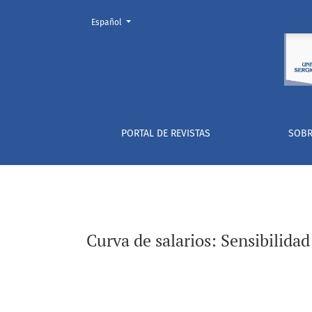
Cambiar el idioma. El actual es:
Español
Curva de salarios: Sensibilidad del nivel de 
PORTAL DE REVISTAS
SOBR
Curva de salarios: Sensibilidad