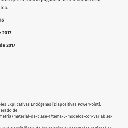
leo.
16
e 2017
 de 2017
bles Explicativas Endógenas [Diapositivas PowerPoint].
perado de
metria/material-de-clase-1/tema-6-modelos-con-variables-