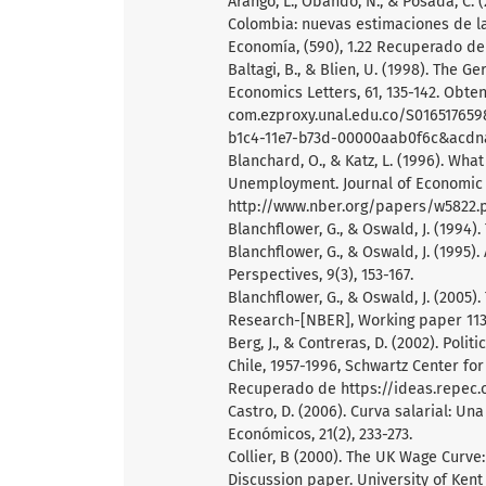
Arango, L., Obando, N., & Posada, C. 
Colombia: nuevas estimaciones de la
Economía, (590), 1.22 Recuperado d
Baltagi, B., & Blien, U. (1998). Th
Economics Letters, 61, 135-142. Obte
com.ezproxy.unal.edu.co/S01651765
b1c4-11e7-b73d-00000aab0f6c&acd
Blanchard, O., & Katz, L. (1996). W
Unemployment. Journal of Economic P
http://www.nber.org/papers/w5822.
Blanchflower, G., & Oswald, J. (1994)
Blanchflower, G., & Oswald, J. (1995)
Perspectives, 9(3), 153-167.
Blanchflower, G., & Oswald, J. (200
Research-[NBER], Working paper 11
Berg, J., & Contreras, D. (2002). Po
Chile, 1957-1996, Schwartz Center fo
Recuperado de https://ideas.repec
Castro, D. (2006). Curva salarial: Un
Económicos, 21(2), 233-273.
Collier, B (2000). The UK Wage Curv
Discussion paper. University of Kent