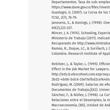
Departamentos. Tasa de sub-empleo
https://www.dane.gov.co/files/inve
Guadagni, G. (2007). La Curva de los
FCSE, 2(7), 76-79.
Janssens, S., & Konings, J. (1998). 
60(2),223-227.
Mincer, J. A. (1974). Schooling, Expe
Ministerio de Trabajo (2011). Indic
Recuperado de http://www.mintraba
Ramos, R., Duque, J.C., & Suriñach, J
Colombia. Research Institute of App
Rebitzer, J., & Taylor, L. (1995). E
Effect in the Job Market for Lawyers
http://eds.b.ebscohost.com.ezproxy
3bd2-4b06-bdc6-33e11e7bd2ce%40s
Rodríguez, M. (2009). Salarios de ef
Documentos de Trabajo,](62). Univer
Sánchez, F., & Núñez, J. (1998). La 
Relaciones entre el Desempleo, la In
Macroeconomía, (80), Unidad de An