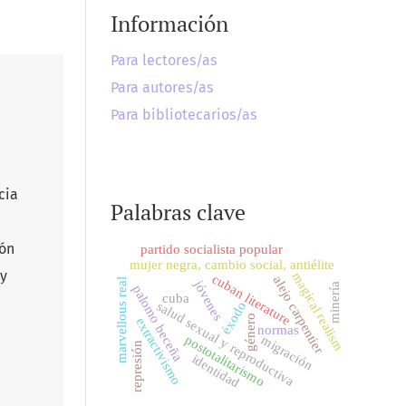
Información
Para lectores/as
Para autores/as
Para bibliotecarios/as
cia
Palabras clave
ión
partido socialista popular
mujer negra, cambio social, antiélite
 y
magical realism
cuban literature
alejo carpentier
marvellous real
jóvenes
minería
palomo beceña
cuba
salud sexual y reproductiva
éxodo
género
extractivismo
normas
migración
postotalitarismo
represión
identidad