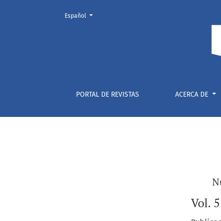
Cambiar el idioma. El actual es:
Español
Revista Foro Cubano
PORTAL DE REVISTAS
ACERCA DE
N
Vol. 