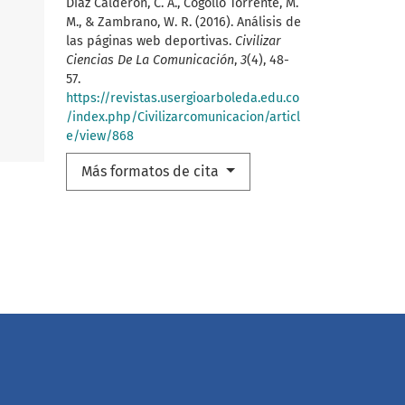
Díaz Calderón, C. A., Cogollo Torrente, M.
M., & Zambrano, W. R. (2016). Análisis de
las páginas web deportivas.
Civilizar
Ciencias De La Comunicación
,
3
(4), 48-
57.
https://revistas.usergioarboleda.edu.co
/index.php/Civilizarcomunicacion/articl
e/view/868
Más formatos de cita