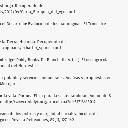
rasburgo. Recuperado de
ds/2012/04/Carta_Europea_del_Agua.pdf
n el Desarrollo: Evolución de los paradigmas. El Trimestre
de la Tierra. Holanda. Recuperado de
ges/uploads/echarter_spanish.pdf
mbridge: Polity Books. De Bianchetti, A. (s.f). El uso agrícola
cional del Nordeste.
gua potable y servicios ambientales. Análisis y propuestas en
Microjuris.
 por la vida. Por una Ética para la sustentabilidad. Ambiente &
e http://www.redalyc.org/articulo.oa?id=31713416012
ismo de los pobres y margilidad social: vehículos de
os. Revista Reflexiones, 89(1), 127-142.