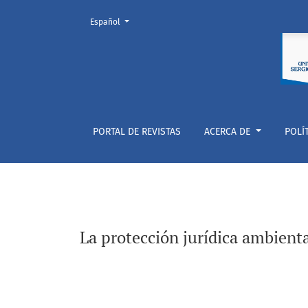
Cambiar el idioma. El actual es:
Español
La protección jurídica ambiental del agua p
PORTAL DE REVISTAS
ACERCA DE
POLÍ
La protección jurídica ambien