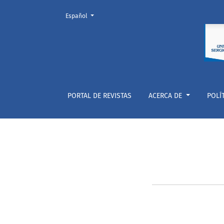
Cambiar el idioma. El actual es:
Español
Restaurar contraseña
PORTAL DE REVISTAS
ACERCA DE
POLÍ