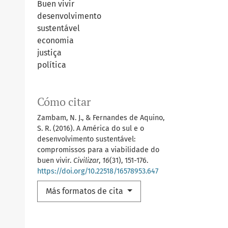
Buen vivir
desenvolvimento
sustentável
economia
justiça
política
Cómo citar
Zambam, N. J., & Fernandes de Aquino,
S. R. (2016). A América do sul e o
desenvolvimento sustentável:
compromissos para a viabilidade do
buen vivir.
Civilizar
,
16
(31), 151-176.
https://doi.org/10.22518/16578953.647
Más formatos de cita