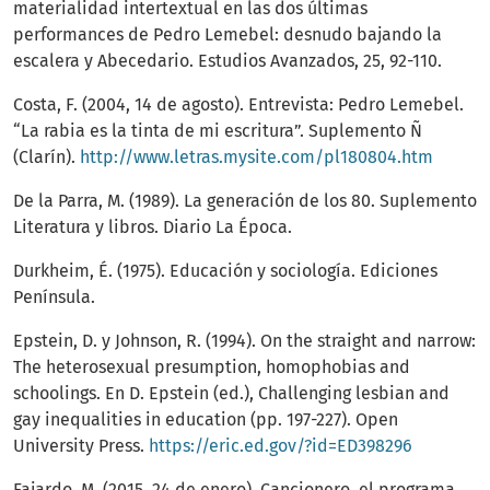
materialidad intertextual en las dos últimas
performances de Pedro Lemebel: desnudo bajando la
escalera y Abecedario. Estudios Avanzados, 25, 92-110.
Costa, F. (2004, 14 de agosto). Entrevista: Pedro Lemebel.
“La rabia es la tinta de mi escritura”. Suplemento Ñ
(Clarín).
http://www.letras.mysite.com/pl180804.htm
De la Parra, M. (1989). La generación de los 80. Suplemento
Literatura y libros. Diario La Época.
Durkheim, É. (1975). Educación y sociología. Ediciones
Península.
Epstein, D. y Johnson, R. (1994). On the straight and narrow:
The heterosexual presumption, homophobias and
schoolings. En D. Epstein (ed.), Challenging lesbian and
gay inequalities in education (pp. 197-227). Open
University Press.
https://eric.ed.gov/?id=ED398296
Fajardo, M. (2015, 24 de enero). Cancionero, el programa