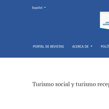
Cambiar el idioma. El actual es:
Español
Turismo social y turismo receptivo. Dinámica
PORTAL DE REVISTAS
ACERCA DE
POLÍ
Turismo social y turismo rece